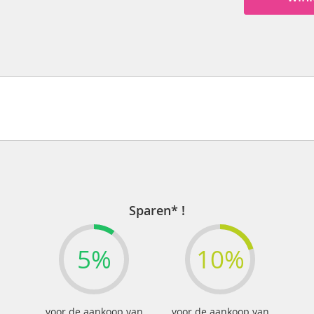
Sparen* !
5%
10%
voor de aankoop van
voor de aankoop van