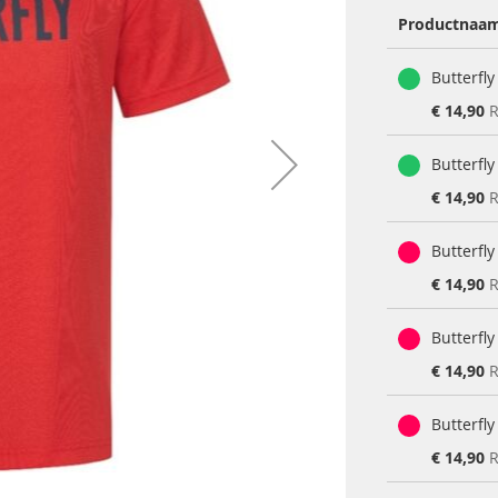
Productnaa
Gegroepeerde
Butterfly
productartikel
Special
€ 14,90
R
Price
Butterfly
Special
€ 14,90
R
Price
Butterfly
Special
€ 14,90
R
Price
Butterfly
Special
€ 14,90
R
Price
Butterfly
Special
€ 14,90
R
Price