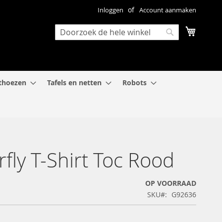
Inloggen
Account aanmaken
Winkel
Search
Search
thoezen
Tafels en netten
Robots
rfly T-Shirt Toc Rood
OP VOORRAAD
SKU
G92636