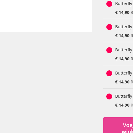
Butterfly
Special
€ 14,90
R
Price
Butterfly
Special
€ 14,90
R
Price
Butterfly
Special
€ 14,90
R
Price
Butterfly
Special
€ 14,90
R
Price
Butterfly
Special
€ 14,90
R
Price
Voe
win