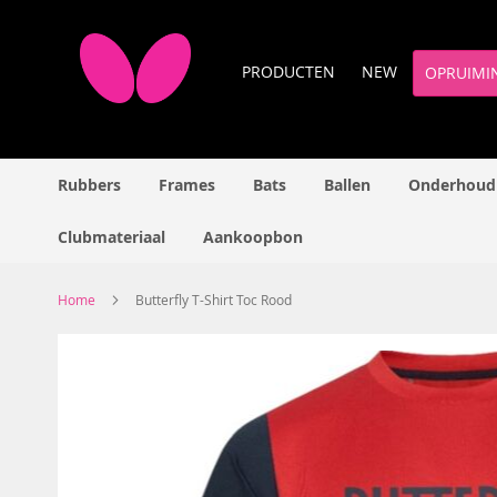
Ga
naar
de
PRODUCTEN
NEW
OPRUIMI
inhoud
Rubbers
Frames
Bats
Ballen
Onderhoud
Clubmateriaal
Aankoopbon
Home
Butterfly T-Shirt Toc Rood
Ga
naar
het
einde
van
de
afbeeldingen-