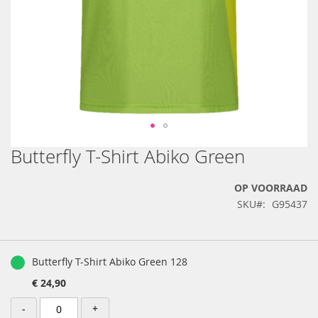
Butterfly T-Shirt Abiko Green
Ga
naar
het
OP VOORRAAD
begin
SKU
G95437
van
de
afbeeldingen-
Gegroepeerde
gallerij
productartikelen
Butterfly T-Shirt Abiko Green 128
€ 24,90
-
+