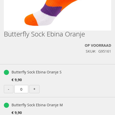
Butterfly Sock Ebina Oranje
Ga
naar
het
OP VOORRAAD
begin
SKU
G95161
van
de
afbeeldingen-
Gegroepeerde
gallerij
productartikelen
Butterfly Sock Ebina Oranje S
€ 9,90
-
+
Butterfly Sock Ebina Oranje M
€ 9,90