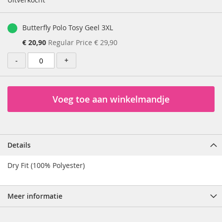
Butterfly Polo Tosy Geel 3XL
Special
€ 20,90
Regular Price
€ 29,90
Price
-
+
Voeg toe aan winkelmandje
Details
Dry Fit (100% Polyester)
Meer informatie