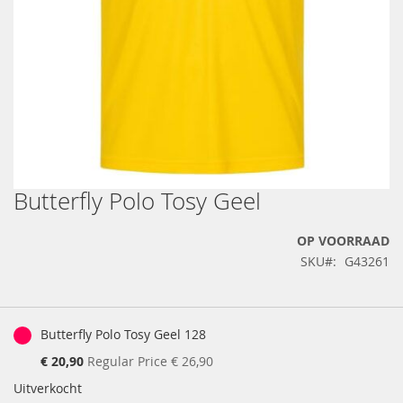
Butterfly Polo Tosy Geel
Ga
naar
het
OP VOORRAAD
begin
SKU
G43261
van
de
afbeeldingen-
Gegroepeerde
gallerij
productartikelen
Butterfly Polo Tosy Geel 128
Special
€ 20,90
Regular Price
€ 26,90
Price
Uitverkocht