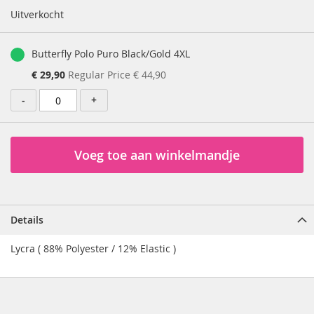
Price
Uitverkocht
Butterfly Polo Puro Black/Gold 4XL
Special
€ 29,90
Regular Price
€ 44,90
Price
-
+
Voeg toe aan winkelmandje
Details
Lycra ( 88% Polyester / 12% Elastic )