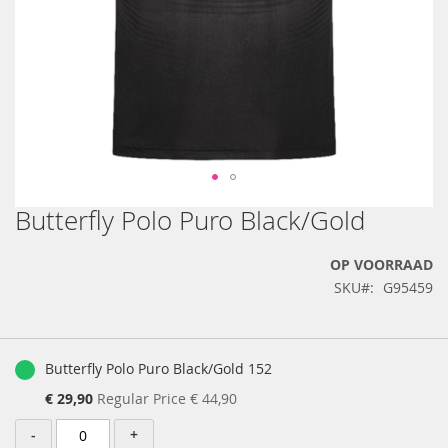
Butterfly Polo Puro Black/Gold
Ga
naar
het
OP VOORRAAD
begin
SKU
G95459
van
de
afbeeldingen-
Gegroepeerde
gallerij
productartikelen
Butterfly Polo Puro Black/Gold 152
Special
€ 29,90
Regular Price
€ 44,90
Price
-
+