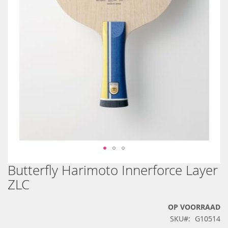
Butterfly Harimoto Innerforce Layer
Ga
naar
ZLC
het
begin
OP VOORRAAD
van
de
SKU
G10514