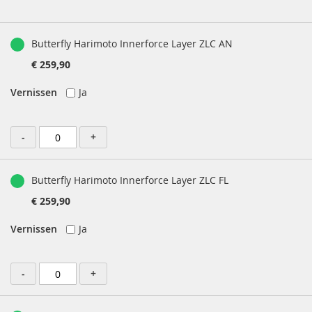
afbeeldingen-
gallerij
Gegroepeerde
productartikelen
Butterfly Harimoto Innerforce Layer ZLC AN
€ 259,90
Vernissen
Ja
-
+
Butterfly Harimoto Innerforce Layer ZLC FL
€ 259,90
Vernissen
Ja
-
+